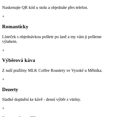
Naskenujte QR kód u stolu a objednáte přes telefon.
+
Romanticky
Lísteček s objednávkou pošlete po laně a my vám ji pošleme
výtahem.
+
Výběrová káva
Z naší pražírny MLK Coffee Roastery ve Vysoké u Mělníka.
+
Dezerty
Sladké doplnění ke kávě - denní výběr z vitríny.
+