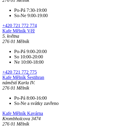
276 01 Mělník
Po-Pá 7:30-19:00
So-Ne 9:00-19:00
+420 721 772 774
Kafe Mělník
Věž
5. května
276 01 Mělník
Po-Pá 9:00-20:00
So 10:00-20:00
Ne 10:00-18:00
+420 721 772 775
Kafe Mělník
Šestihran
náměstí Karla IV.
276 01 Mělník
Po-Pá 8:00-16:00
So-Ne a svátky zavřeno
Kafe Mělník
Kavárna
Krombholcova 3474
276 01 Mělník