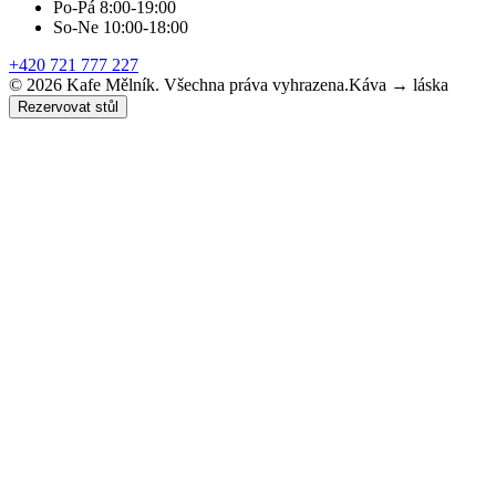
Po-Pá 8:00-19:00
So-Ne 10:00-18:00
+420 721 777 227
©
2026
Kafe Mělník. Všechna práva vyhrazena.
Káva → láska
Rezervovat stůl