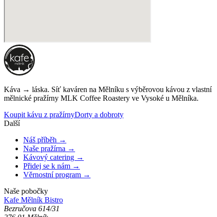
Káva → láska. Síť kaváren na Mělníku s výběrovou kávou z vlastní
mělnické pražírny
MLK Coffee Roastery
ve Vysoké u Mělníka.
Koupit kávu z pražírny
Dorty a dobroty
Další
Náš příběh →
Naše pražírna →
Kávový catering →
Přidej se k nám →
Věrnostní program →
Naše pobočky
Kafe Mělník
Bistro
Bezručova 614/31