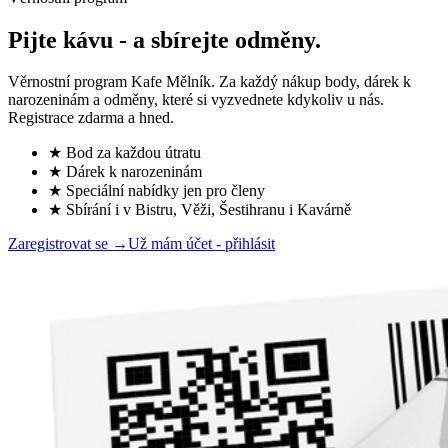
Pijte kávu -
a sbírejte odměny.
Věrnostní program Kafe Mělník. Za každý nákup body, dárek k
narozeninám a odměny, které si vyzvednete kdykoliv u nás.
Registrace zdarma a hned.
★ Bod za každou útratu
★ Dárek k narozeninám
★ Speciální nabídky jen pro členy
★ Sbírání i v Bistru, Věži, Šestihranu i Kavárně
Zaregistrovat se →
Už mám účet - přihlásit