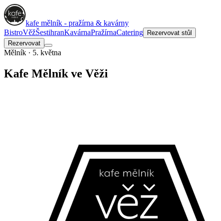
kafe mělník - pražírna & kavárny
Bistro
Věž
Šestihran
Kavárna
Pražírna
Catering
Rezervovat stůl
Rezervovat
Mělník · 5. května
Kafe Mělník ve Věži